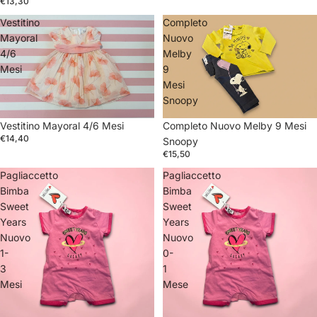
€13,30
Vestitino
Completo
Mayoral
Nuovo
4/6
Melby
Mesi
9
Mesi
Snoopy
Vestitino Mayoral 4/6 Mesi
Completo Nuovo Melby 9 Mesi
€14,40
Snoopy
€15,50
Pagliaccetto
Pagliaccetto
Bimba
Bimba
Sweet
Sweet
Years
Years
Nuovo
Nuovo
1-
0-
3
1
Mesi
Mese