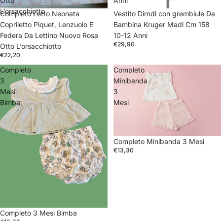
Otto
Anni
L’orsacchiotto
Completo Letto Neonata
Vestito Dirndl con grembiule Da
Copriletto Piquet, Lenzuolo E
Bambina Kruger Madl Cm 158
Federa Da Lettino Nuovo Rosa
10-12 Anni
€29,90
Otto L’orsacchiotto
€22,20
Completo
Completo
3
Minibanda
Mesi
3
Bimba
Mesi
Completo Minibanda 3 Mesi
€13,30
Completo 3 Mesi Bimba