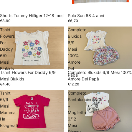
Shorts Tommy Hilfiger 12-18 mesi
Polo Sun 68 4 anni
€8,90
€6,70
Tshirt
Completo
Flowers
Blukids
For
6/9
Daddy
Mesi
6/9
100%
Mesi
Amore
Blukids
Del
Tshirt Flowers For Daddy 6/9
Completo Blukids 6/9 Mesi 100%
Papà
Mesi Blukids
Amore Del Papà
€4,40
€12,20
Tshirt
Completo
6//9
Pantaloncino
Mesi
+
Mamma
Maglietta
Ha
9/12
Esagerato!
Mesi
Disney