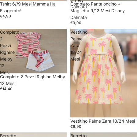
Tshirt 6//9 Mesi Mamma Ha
Completo Pantaloncino +
Dalmata
Esagerato!
Maglietta 9/12 Mesi Disney
€4,90
Dalmata
€9,90
Completo
Vestitino
2
Palme
Pezzi
Zara
Righine
18/24
Melby
Mesi
12
Mesi
Completo 2 Pezzi Righine Melby
12 Mesi
€14,40
Vestitino Palme Zara 18/24 Mesi
€6,90
Berretto
Berretto