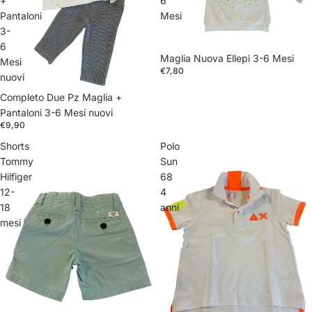
+
6
Pantaloni
Mesi
3-
6
Maglia Nuova Ellepi 3-6 Mesi
Mesi
€7,80
nuovi
Completo Due Pz Maglia +
Pantaloni 3-6 Mesi nuovi
€9,90
Shorts
Polo
Tommy
Sun
Hilfiger
68
12-
4
18
anni
mesi