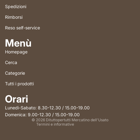
Spedizioni
Rimborsi
Reso self-service
Menù
Homepage
Cerca
Categorie
Tutti i prodotti
Informativa sui rimborsi
Orari
Informativa sulla privacy
Termini e condizioni del servizio
Lunedì-Sabato: 8.30-12.30 / 15.00-19.00
Informativa sulle spedizioni
Domenica: 9.00-12.30 / 15.00-19.00
© 2026
Dituttopertutti Mercatino dell'Usato
Termini e informative