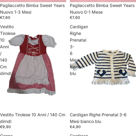
Pagliaccetto Bimba Sweet Years
Pagliaccetto Bimba Sweet Years
Nuovo 1-3 Mesi
Nuovo 0-1 Mese
€7,60
€7,60
Vestito
Cardigan
Tirolese
Righe
10
Prenatal
Anni
3-
/
6
140
Mesi
Cm
bianco
dirndl
blu
Cardigan Righe Prenatal 3-6
Vestito Tirolese 10 Anni / 140 Cm
Mesi bianco blu
dirndl
€4,90
€9,90
Gonna
Cardigan