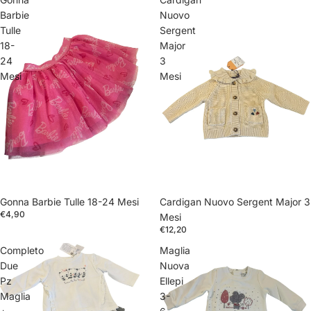
Barbie
Nuovo
Tulle
Sergent
18-
Major
24
3
Mesi
Mesi
Gonna Barbie Tulle 18-24 Mesi
Cardigan Nuovo Sergent Major 3
€4,90
Mesi
€12,20
Completo
Maglia
Due
Nuova
Pz
Ellepi
Maglia
3-