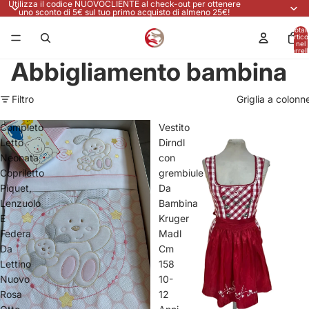
Utilizza il codice NUOVOCLIENTE al check-out per ottenere
uno sconto di 5€ sul tuo primo acquisto di almeno 25€!
Total
articol
nel
carrell
0
Abbigliamento bambina
Filtro
Griglia a colonn
Completo
Vestito
Letto
Dirndl
Neonata
con
Copriletto
grembiule
Piquet,
Da
Lenzuolo
Bambina
E
Kruger
Federa
Madl
Da
Cm
Lettino
158
Nuovo
10-
Rosa
12