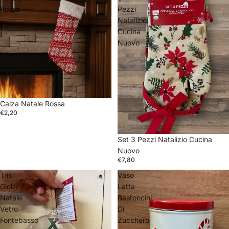
Rossa
Pezzi
Natalizio
Cucina
Nuovo
Calza Natale Rossa
€2,20
Set 3 Pezzi Natalizio Cucina
Nuovo
€7,80
Tris
Vaso
Globi
Latta
Natale
Bastoncini
Vetro
Di
Fontebasso
Zucchero