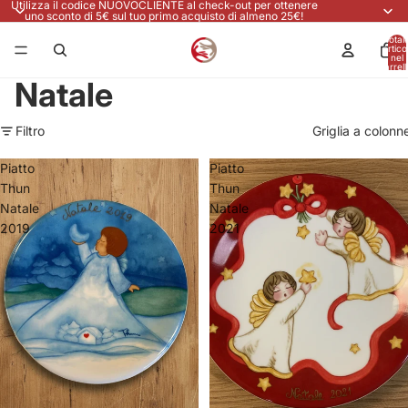
Utilizza il codice NUOVOCLIENTE al check-out per ottenere
uno sconto di 5€ sul tuo primo acquisto di almeno 25€!
Total
articol
nel
carrell
0
Natale
Filtro
Griglia a colonn
Piatto
Piatto
Thun
Thun
Natale
Natale
2019
2021