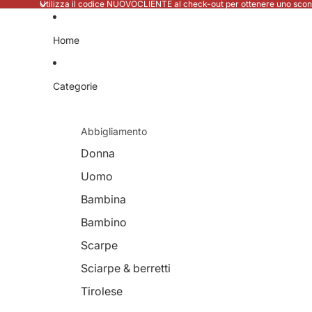
Utilizza il codice NUOVOCLIENTE al check-out per ottenere uno scont
Home
Categorie
Abbigliamento
Donna
Uomo
Bambina
Bambino
Scarpe
Sciarpe & berretti
Tirolese