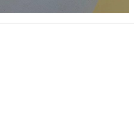
Prezzo promozionale
€3,90
Prezzo di listino
Aggiu
€7,80
car
?
Email
Menù
Homepage