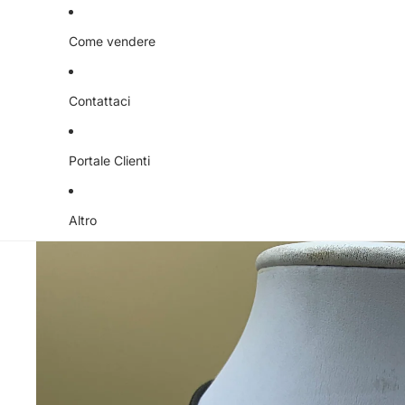
Libri
Libri per bambini
Come vendere
Tutto per la casa
Contattaci
Natale
Arredamento
Portale Clienti
Biancheria per la casa
Oggettistica
Altro
Elettrodomestici
Illuminazione
Quadri e cornici
Tappeti
Animali
Attrezzatura infanzia