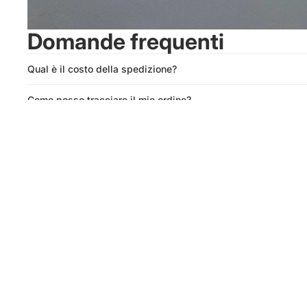
Domande frequenti
Qual è il costo della spedizione?
Come posso tracciare il mio ordine?
Qual è la vostra politica di reso?
Perché non posso acquistare la spedizione su alcuni articoli
Altri prodotti simili
Iscriviti alla newsletter
Rimani aggiornato sulle nostre ultime novità.
Info
Contattaci
Viale Piave 153, Primiero san Martino di
Castrozza 38054 TN