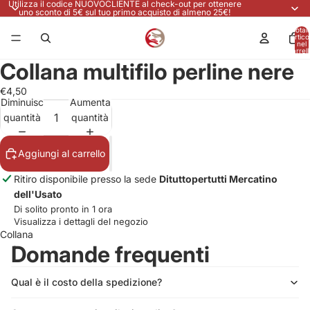
Utilizza il codice NUOVOCLIENTE al check-out per ottenere
uno sconto di 5€ sul tuo primo acquisto di almeno 25€!
Total
articol
nel
carrell
0
Collana multifilo perline nere
€4,50
Diminuisci
Aumenta
quantità
quantità
Aggiungi al carrello
Ritiro disponibile presso la sede
Dituttopertutti Mercatino
dell'Usato
Di solito pronto in 1 ora
Visualizza i dettagli del negozio
Collana
Domande frequenti
Qual è il costo della spedizione?