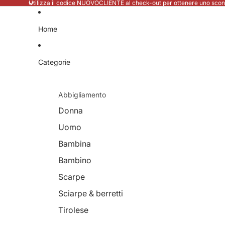
Utilizza il codice NUOVOCLIENTE al check-out per ottenere uno scont
Home
Categorie
Abbigliamento
Donna
Uomo
Bambina
Bambino
Scarpe
Sciarpe & berretti
Tirolese