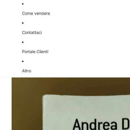
Libri
Libri per bambini
Come vendere
Tutto per la casa
Contattaci
Natale
Arredamento
Portale Clienti
Biancheria per la casa
Oggettistica
Altro
Elettrodomestici
Illuminazione
Quadri e cornici
Tappeti
Animali
Attrezzatura infanzia