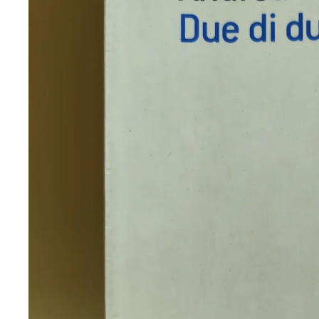
Nuovo mai usato
Vintage e antiquariato