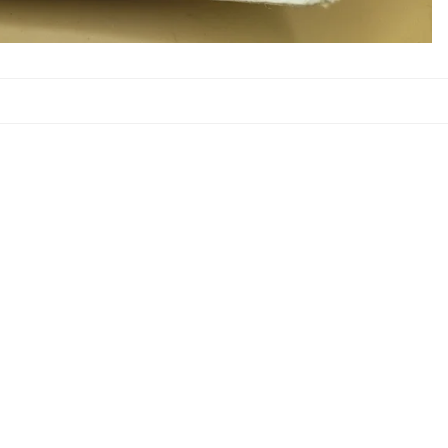
€4,40
Aggiungi a
?
Email
Menù
Homepage