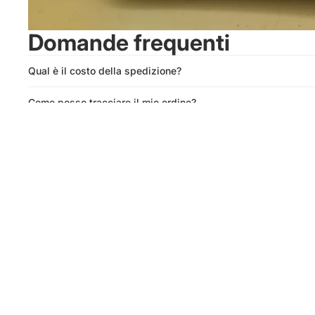
Domande frequenti
Qual è il costo della spedizione?
Come posso tracciare il mio ordine?
Qual è la vostra politica di reso?
Perché non posso acquistare la spedizione su alcuni articoli
Altri prodotti simili
Iscriviti alla newsletter
Rimani aggiornato sulle nostre ultime novità.
Info
Contattaci
Viale Piave 153, Primiero san Martino di
Castrozza 38054 TN