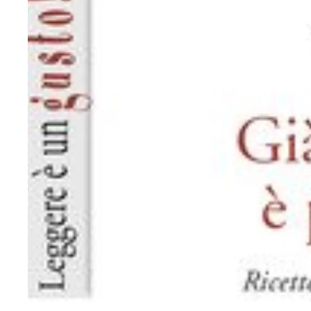
Nuovo mai usato
Vintage e antiquariato