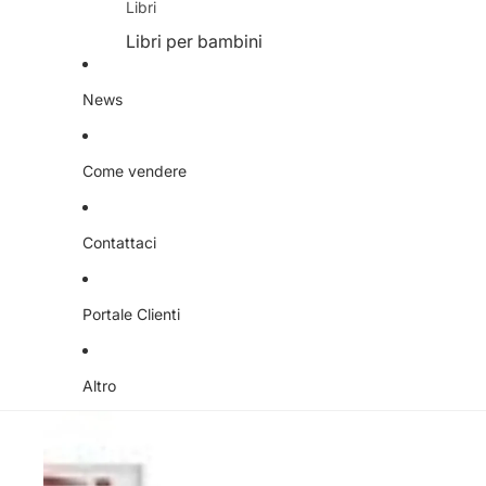
Libri
Libri per bambini
Tutto per la casa
News
Natale
Arredamento
Come vendere
Biancheria per la casa
Oggettistica
Contattaci
Elettrodomestici
Illuminazione
Portale Clienti
Quadri e cornici
Tappeti
Altro
Animali
Attrezzatura infanzia