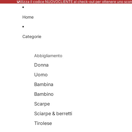
Utilizza il codice NUOVOCLIENTE al check-out per ottenere uno scont
Home
Categorie
Abbigliamento
Donna
Uomo
Bambina
Bambino
Scarpe
Sciarpe & berretti
Tirolese