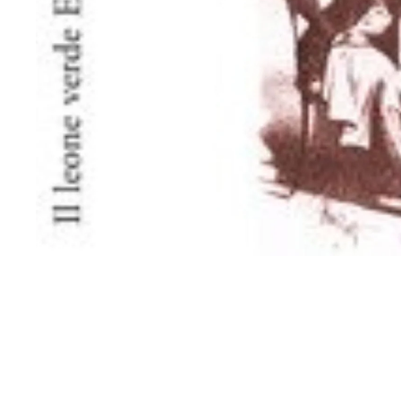
Domande frequenti
Qual è il costo della spedizione?
Come posso tracciare il mio ordine?
Qual è la vostra politica di reso?