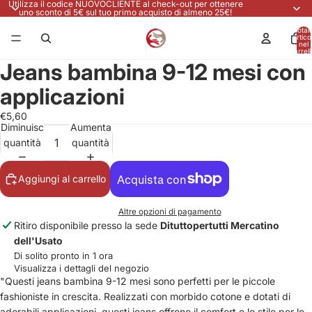
Utilizza il codice NUOVOCLIENTE al check-out per ottenere
uno sconto di 5€ sul tuo primo acquisto di almeno 25€!
Total
articol
nel
carrell
0
Jeans bambina 9-12 mesi con
applicazioni
€5,60
Diminuisci
Aumenta
quantità
quantità
Aggiungi al carrello
Altre opzioni di pagamento
Ritiro disponibile presso la sede
Dituttopertutti Mercatino
dell'Usato
Di solito pronto in 1 ora
Visualizza i dettagli del negozio
"Questi jeans bambina 9-12 mesi sono perfetti per le piccole
fashioniste in crescita. Realizzati con morbido cotone e dotati di
adorabili applicazioni, questi jeans offrono il comfort e lo stile per le