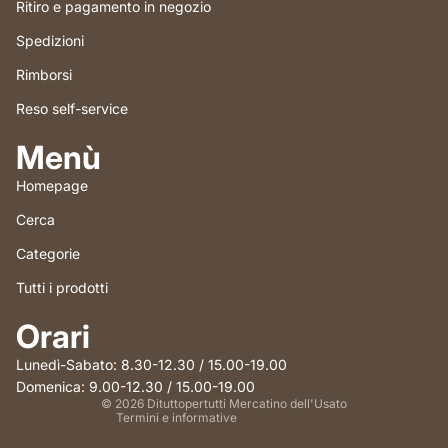
Ritiro e pagamento in negozio
Spedizioni
Rimborsi
Reso self-service
Menù
Homepage
Cerca
Categorie
Tutti i prodotti
Informativa sui rimborsi
Orari
Informativa sulla privacy
Termini e condizioni del servizio
Lunedì-Sabato: 8.30-12.30 / 15.00-19.00
Informativa sulle spedizioni
Domenica: 9.00-12.30 / 15.00-19.00
© 2026
Dituttopertutti Mercatino dell'Usato
Termini e informative