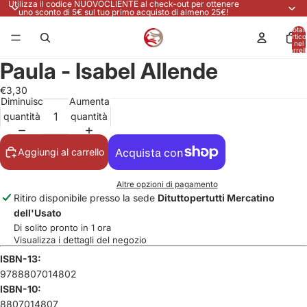
Utilizza il codice NUOVOCLIENTE al check-out per ottenere
uno sconto di 5€ sul tuo primo acquisto di almeno 25€!
Total
articol
nel
carrell
0
Paula - Isabel Allende
€3,30
Diminuisci
Aumenta
quantità
quantità
Aggiungi al carrello
Altre opzioni di pagamento
Ritiro disponibile presso la sede
Dituttopertutti Mercatino
dell'Usato
Di solito pronto in 1 ora
Visualizza i dettagli del negozio
ISBN-13:
9788807014802
ISBN-10:
8807014807