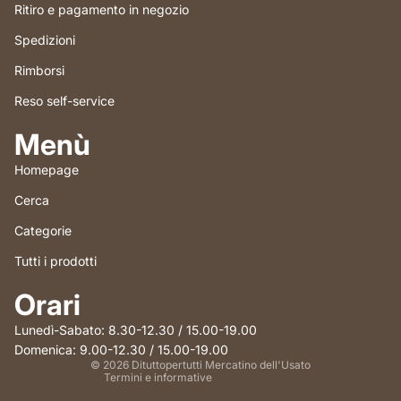
Ritiro e pagamento in negozio
Spedizioni
Rimborsi
Reso self-service
Menù
Homepage
Cerca
Categorie
Tutti i prodotti
Informativa sui rimborsi
Orari
Informativa sulla privacy
Termini e condizioni del servizio
Lunedì-Sabato: 8.30-12.30 / 15.00-19.00
Informativa sulle spedizioni
Domenica: 9.00-12.30 / 15.00-19.00
© 2026
Dituttopertutti Mercatino dell'Usato
Termini e informative