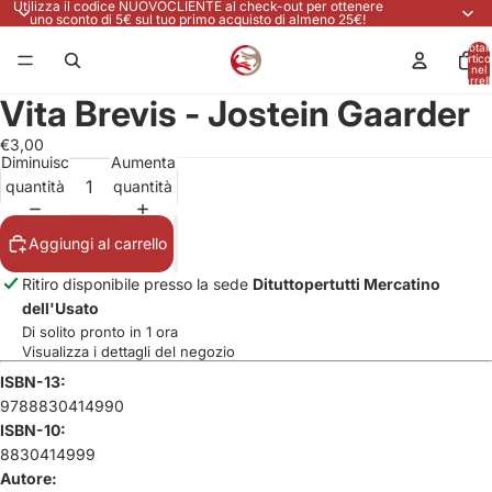
Utilizza il codice NUOVOCLIENTE al check-out per ottenere
uno sconto di 5€ sul tuo primo acquisto di almeno 25€!
Total
articol
nel
carrell
0
Vita Brevis - Jostein Gaarder
€3,00
Diminuisci
Aumenta
quantità
quantità
Aggiungi al carrello
Ritiro disponibile presso la sede
Dituttopertutti Mercatino
dell'Usato
Di solito pronto in 1 ora
Visualizza i dettagli del negozio
ISBN-13:
9788830414990
ISBN-10:
8830414999
Autore: